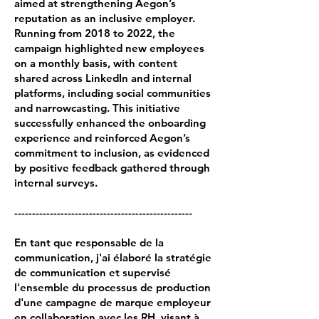
aimed at strengthening Aegon’s
reputation as an inclusive employer.
Running from 2018 to 2022, the
campaign highlighted new employees
on a monthly basis, with content
shared across LinkedIn and internal
platforms, including social communities
and narrowcasting. This initiative
successfully enhanced the onboarding
experience and reinforced Aegon’s
commitment to inclusion, as evidenced
by positive feedback gathered through
internal surveys.
--------------------------------------------------
En tant que responsable de la
communication, j'ai élaboré la stratégie
de communication et supervisé
l'ensemble du processus de production
d'une campagne de marque employeur
en collaboration avec les RH, visant à